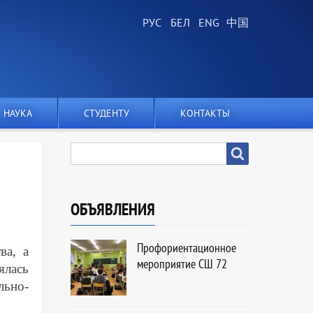
НАУКА
СТУДЕНТУ
КОНТАКТЫ
SEARCH
Search
ОБЪЯВЛЕНИЯ
Профориентационное
ва, а
мероприятие СШ 72
ялась
льно-