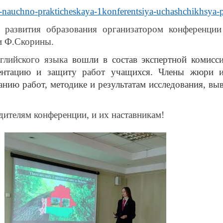
ya-nauchno-prakticheskaya-1konferentsiya-uchashchikhsya-
 развития образования организатором конференции
и Ф.Скорины.
нглийского языка
вошли в состав экспертной комисс
зентацию и защиту работ учащихся. Члены жюри 
ию работ, методике и результатам исследования, вы
ителям конференции, и их наставникам!