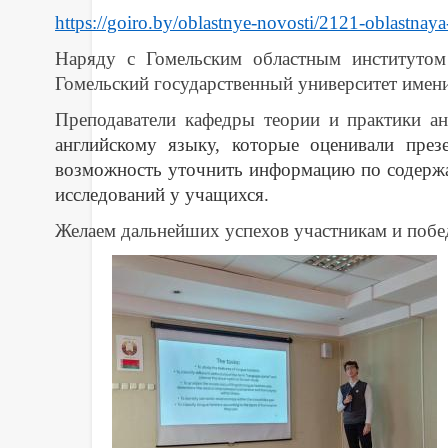
https://goiro.by/oblastnye-novosti/2121-oblastna
Наряду с Гомельским областным институтом
Гомельский государственный университет имен
Преподаватели кафедры теории и практики а
английскому языку, которые оценивали пре
возможность уточнить информацию по содержан
исследований у учащихся.
Желаем дальнейших успехов участникам и побед