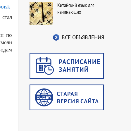
Китайский язык для
poisk
начинающих
 стал
ии по
ВСЕ ОБЪЯВЛЕНИЯ
имели
водам