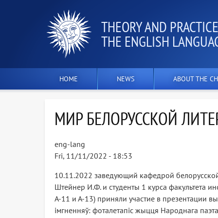
THEORY AND PRACTICE
THE ENGLISH LANGUA
HOME
NEWS
ABOUT THE CH
МИР БЕЛОРУССКОЙ ЛИТЕ
eng-lang
Fri, 11/11/2022 - 18:53
10.11.2022 заведующий кафедрой белорусской
Штейнер И.Ф. и студенты 1 курса факультета и
А-11 и А-13) приняли участие в презентации в
імгненняў: фоталетапіс жыцця Народнага паэта 