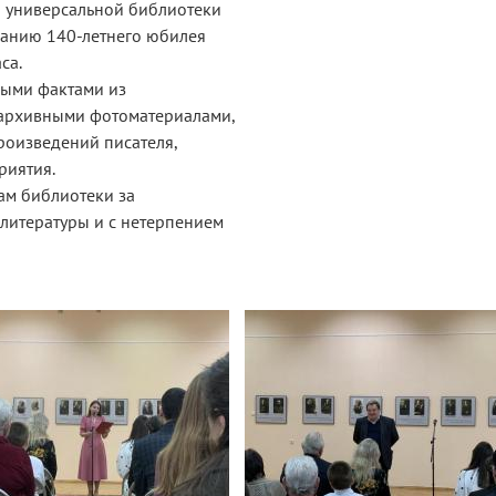
й универсальной библиотеки
ванию 140-летнего юбилея
са.
ными фактами из
 архивными фотоматериалами,
роизведений писателя,
риятия.
ам библиотеки за
 литературы и с нетерпением