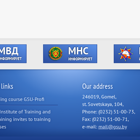
 links
Our address
246019, Gomel,
ning course GSU-Profi
st. Sovetskaya, 104,
Institute of Training and
Phone: (0232) 51-00-73,
aining invites to training
Fax: (0232) 51-00-71,
ses
e-mail:
mail@gsu.by