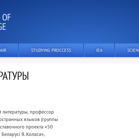
 OF
GE
AIR
STUDYING PROCCESS
IEA
SCIEN
РАТУРЫ
 литературы, профессор
ностранных языков (группы
ыставочного проекта «50
Беларусі Я. Коласа»,