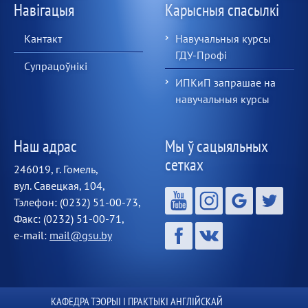
Навігацыя
Карысныя спасылкі
Кантакт
Навучальныя курсы
ГДУ-Профі
Супрацоўнікі
ИПКиП запрашае на
навучальныя курсы
Наш адрас
Мы ў сацыяльных
сетках
246019, г. Гомель,
вул. Савецкая, 104,
Тэлефон: (0232) 51-00-73,
Факс: (0232) 51-00-71,
e-mail:
mail@gsu.by
КАФЕДРА ТЭОРЫІ І ПРАКТЫКІ АНГЛІЙСКАЙ