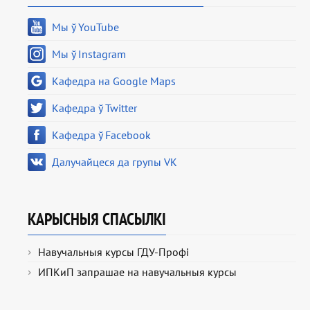
Мы ў YouTube
Мы ў Instagram
Кафедра на Google Maps
Кафедра ў Twitter
Кафедра ў Facebook
Далучайцеся да групы VK
КАРЫСНЫЯ СПАСЫЛКІ
Навучальныя курсы ГДУ-Профі
ИПКиП запрашае на навучальныя курсы