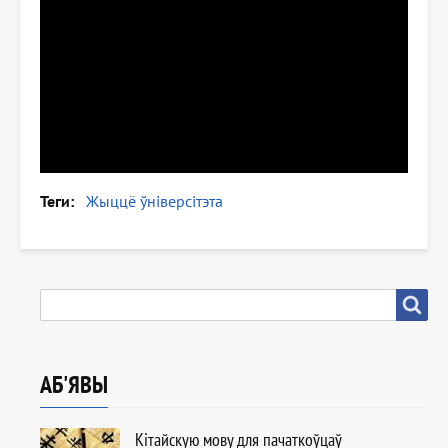
Теги
Жыццё ўніверсітэта
ПОШУК
Пошук
АБ'ЯВЫ
Кітайскую мову для пачаткоўцаў