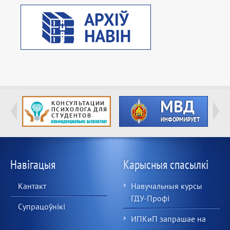
Навігацыя
Карысныя спасылкі
Кантакт
Навучальныя курсы
ГДУ-Профі
Супрацоўнікі
ИПКиП запрашае на